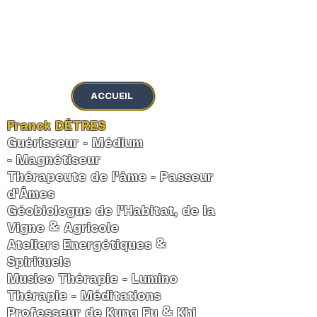
MENU
ACCUEIL
Franck DÊTRES
Guérisseur - Médium
-
Magnétiseur
Thérapeute de l'âme
-
Passeur
d'Âmes
Géobiologue de l'Habitat, de la
Vigne & Agricole
Ateliers Energétiques &
Spirituels
Musico Thérapie - Lumino
Thérapie - Méditations
Professeur de Kung Fu & Khi