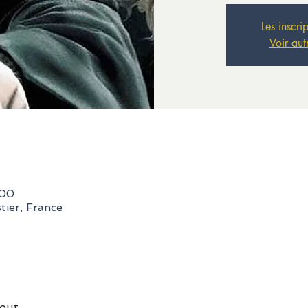
Les inscri
Voir aut
:00
ier, France
tout