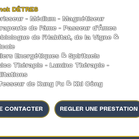
nck DÊTRES
risseur - Médium -
Magnétiseur
rapeute de l'âme
-
Passeur d'Âmes
biologue de l'Habitat, de la Vigne &
icole
liers Energétiques & Spirituels
ico Thérapie - Lumino Thérapie -
itations
fesseur de Kung Fu & Khi Công
E CONTACTER
REGLER UNE PRESTATION