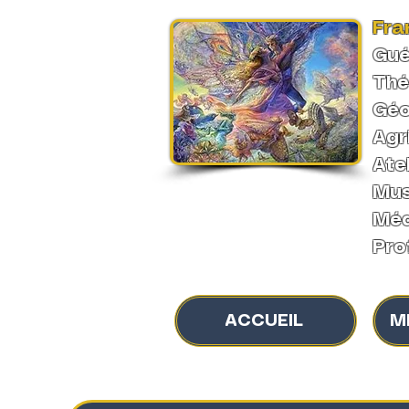
Fra
Gué
Thé
Géo
Agr
Ate
Mus
Méd
Pro
ACCUEIL
M