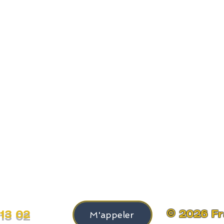
© 2026 F
 13 02
M'appeler