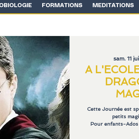
OBIOLOGIE
FORMATIONS
MEDITATIONS
sam. 11 ju
A L'ECOL
DRAG
MAG
Cette Journée est sp
petits magi
Pour enfants-Ados à