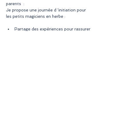
parents  :
Je propose une journée d 'initiation pour 
les petits magiciens en herbe :
Partage des expériences pour rassurer
Comment méditer ?
Travail sur les émotions.
En lire plus >
S'INSCRIRE
Partager cet événement