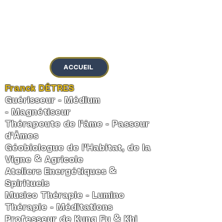
MENU
ACCUEIL
Franck DÊTRES
Guérisseur - Médium
-
Magnétiseur
Thérapeute de l'âme
-
Passeur
d'Âmes
Géobiologue de l'Habitat, de la
Vigne & Agricole
Ateliers Energétiques &
Spirituels
Musico Thérapie - Lumino
Thérapie - Méditations
Professeur de Kung Fu & Khi