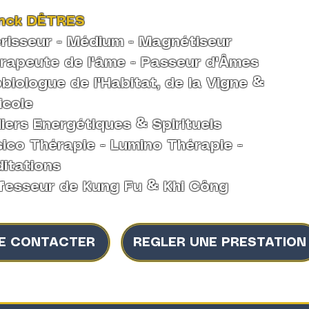
nck DÊTRES
risseur - Médium -
Magnétiseur
rapeute de l'âme
-
Passeur d'Âmes
biologue de l'Habitat, de la Vigne &
icole
liers Energétiques & Spirituels
ico Thérapie - Lumino Thérapie -
itations
fesseur de Kung Fu & Khi Công
E CONTACTER
REGLER UNE PRESTATION