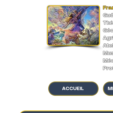
Fra
Gué
Thé
Géo
Agr
Ate
Mus
Méd
Pro
ACCUEIL
M