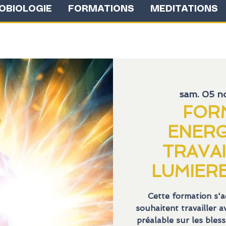
OBIOLOGIE
FORMATIONS
MEDITATIONS
sam. 05 n
FOR
ENERG
TRAVAI
LUMIERE
Cette formation s'
souhaitent travailler av
préalable sur les bles