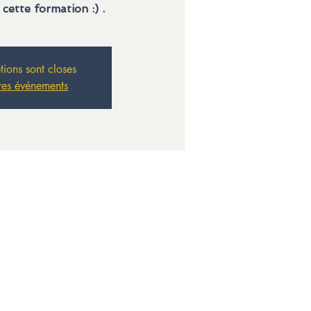
 cette formation :) .
ptions sont closes
res événements