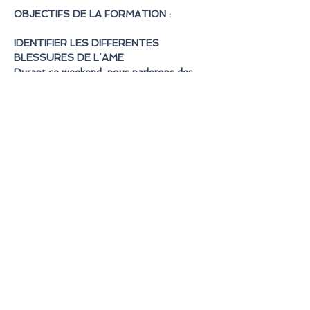
OBJECTIFS DE LA FORMATION :
IDENTIFIER LES DIFFERENTES 
BLESSURES DE L’AME
Durant ce weekend, nous parlerons des 
différentes blessures, le lien entre elles et 
comment cela fonctionne dans   notre 
relation aux autres.
Lien des blessures avec le triangle de 
Karpman. 
En lire plus >
Partager cet événement