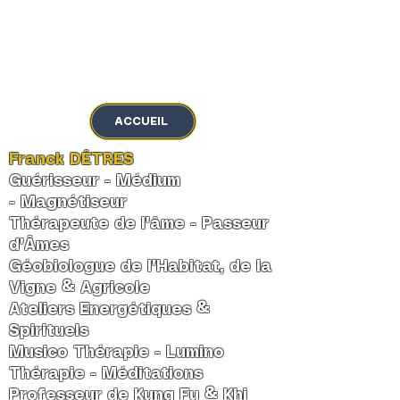
MENU
ACCUEIL
Franck DÊTRES
Guérisseur - Médium
-
Magnétiseur
Thérapeute de l'âme
-
Passeur
d'Âmes
Géobiologue de l'Habitat, de la
Vigne & Agricole
Ateliers Energétiques &
Spirituels
Musico Thérapie - Lumino
Thérapie - Méditations
Professeur de Kung Fu & Khi