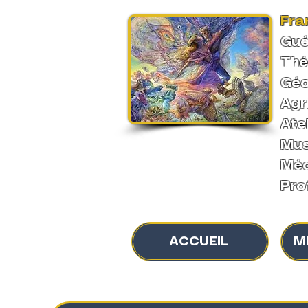
Fra
Gué
Thé
Géo
Agr
Ate
Mus
Méd
Pro
ACCUEIL
M