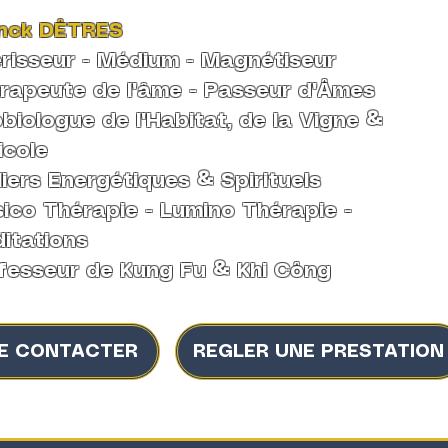
nck DÊTRES
risseur - Médium -
Magnétiseur
rapeute de l'âme
-
Passeur d'Âmes
biologue de l'Habitat, de la Vigne &
icole
liers Energétiques & Spirituels
ico Thérapie - Lumino Thérapie -
itations
fesseur de Kung Fu & Khi Công
E CONTACTER
REGLER UNE PRESTATION