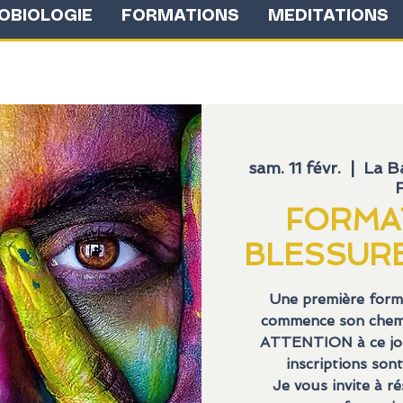
OBIOLOGIE
FORMATIONS
MEDITATIONS
sam. 11 févr.
  |  
La B
FORMAT
BLESSURE
Une première forma
commence son chemi
ATTENTION à ce jour
inscriptions so
Je vous invite à ré