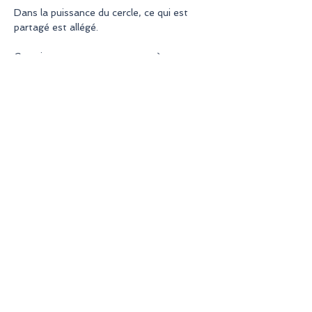
Dans la puissance du cercle, ce qui est 
partagé est allégé.
Ce qui est reconnu commence à se 
transformer.
En lire plus >
S'INSCRIRE
Partager cet événement