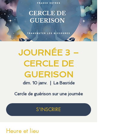
JOURNÉE 3 –
CERCLE DE
GUERISON
dim. 10 janv.
  |  
La Bastide
Cercle de guérison sur une journée
S'INSCRIRE
Heure et lieu