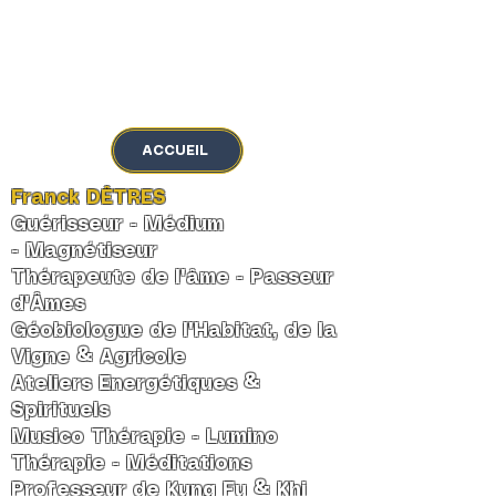
MENU
ACCUEIL
Franck DÊTRES
Guérisseur - Médium
-
Magnétiseur
Thérapeute de l'âme
-
Passeur
d'Âmes
Géobiologue de l'Habitat, de la
Vigne & Agricole
Ateliers Energétiques &
Spirituels
Musico Thérapie - Lumino
Thérapie - Méditations
Professeur de Kung Fu & Khi