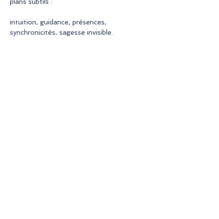
plans subtils :
intuition, guidance, présences, 
synchronicités, sagesse invisible.
Au programme à travers les échanges et 
les pratiques :
En lire plus >
Partager cet événement