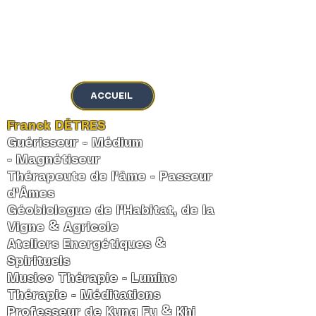
MENU
ACCUEIL
Franck DÊTRES
Guérisseur - Médium
-
Magnétiseur
Thérapeute de l'âme
-
Passeur
d'Âmes
Géobiologue de l'Habitat, de la
Vigne & Agricole
Ateliers Energétiques &
Spirituels
Musico Thérapie - Lumino
Thérapie - Méditations
Professeur de Kung Fu & Khi