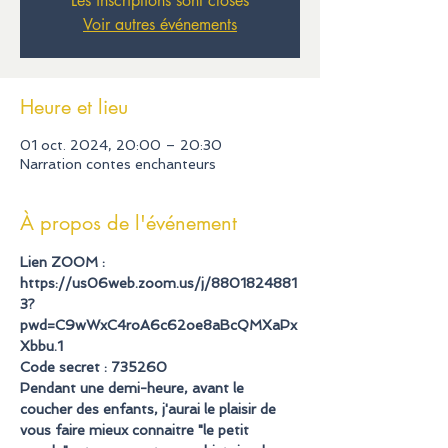
Les inscriptions sont closes
Voir autres événements
Heure et lieu
01 oct. 2024, 20:00 – 20:30
Narration contes enchanteurs
À propos de l'événement
Lien ZOOM :
https://us06web.zoom.us/j/8801824881
3?
pwd=C9wWxC4roA6c62oe8aBcQMXaPx
Xbbu.1
Code secret :
735260
Pendant une demi-heure, avant le 
coucher des enfants, j'aurai le plaisir de 
vous faire mieux connaitre "le petit 