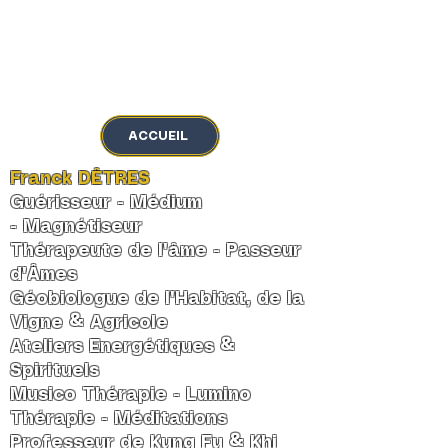
MENU
ACCUEIL
Franck DÊTRES
Guérisseur - Médium
-
Magnétiseur
Thérapeute de l'âme
-
Passeur
d'Âmes
Géobiologue de l'Habitat, de la
Vigne & Agricole
Ateliers Energétiques &
Spirituels
Musico Thérapie - Lumino
Thérapie - Méditations
Professeur de Kung Fu & Khi