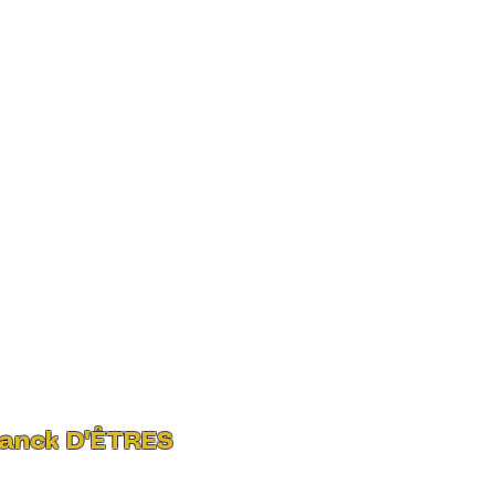
ranck D'ÊTRES