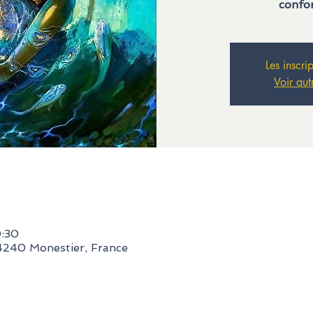
confo
Les inscri
Voir aut
0:30
24240 Monestier, France