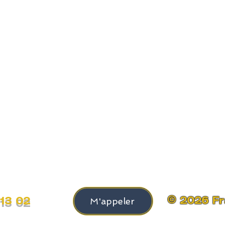
© 2026 F
 13 02
M'appeler