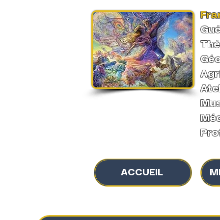
Fra
Gué
Thé
Géo
Agr
Ate
Mus
Méd
Pro
ACCUEIL
M