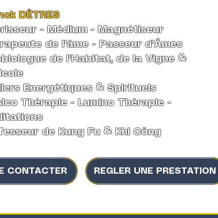
nck DÊTRES
risseur - Médium -
Magnétiseur
rapeute de l'âme
-
Passeur d'Âmes
biologue de l'Habitat, de la Vigne &
icole
liers Energétiques & Spirituels
ico Thérapie - Lumino Thérapie -
itations
fesseur de Kung Fu & Khi Công
E CONTACTER
REGLER UNE PRESTATION