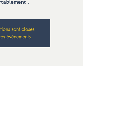
rtablement .
ptions sont closes
res événements