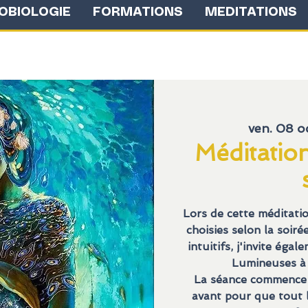
OBIOLOGIE
FORMATIONS
MEDITATIONS
ven. 08 oc
Méditatio
Lors de cette méditati
choisies selon la soir
intuitifs, j'invite éga
Lumineuses à
La séance commence 
avant pour que tout l