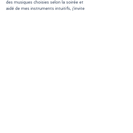
des musiques choisies selon la soirée et 
aidé de mes instruments intuitifs, j'invite 
également les Présences Célestes 
Lumineuses à nous accompagner. Un 
tirage de carte Oracles est aussi fait en 
fonction du moment présent.
La séance commence à 19h00, venir 5-
10 minutes avant pour que tout le monde 
puisse s 'installer confortablement .
Partager cet événement