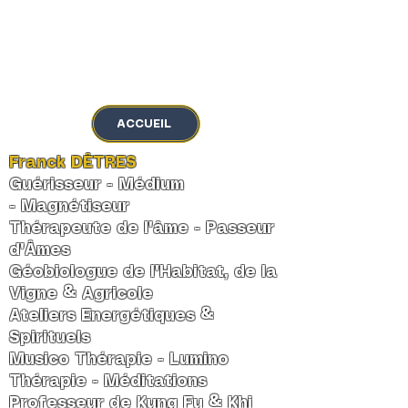
MENU
ACCUEIL
Franck DÊTRES
Guérisseur - Médium
-
Magnétiseur
Thérapeute de l'âme
-
Passeur
d'Âmes
Géobiologue de l'Habitat, de la
Vigne & Agricole
Ateliers Energétiques &
Spirituels
Musico Thérapie - Lumino
Thérapie - Méditations
Professeur de Kung Fu & Khi