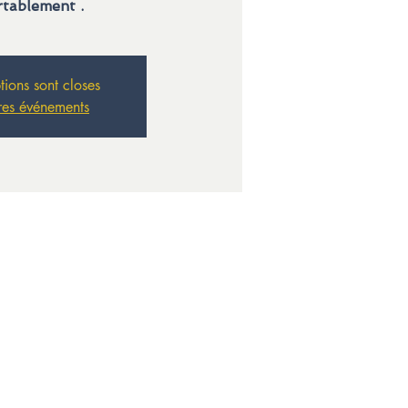
rtablement .
ptions sont closes
res événements