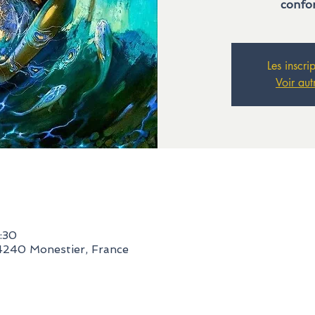
confo
Les inscri
Voir aut
:30
24240 Monestier, France