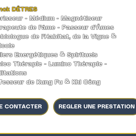
nck DÊTRES
risseur - Médium -
Magnétiseur
rapeute de l'âme
-
Passeur d'Âmes
biologue de l'Habitat, de la Vigne &
icole
liers Energétiques & Spirituels
ico Thérapie - Lumino Thérapie -
itations
fesseur de Kung Fu & Khi Công
E CONTACTER
REGLER UNE PRESTATION