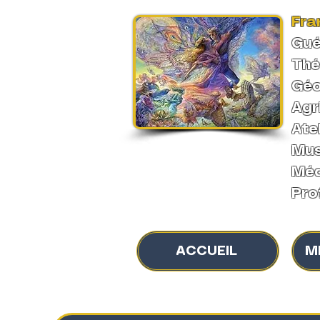
Fra
Gué
Thé
Géo
Agr
Ate
Mus
Méd
Pro
ACCUEIL
M