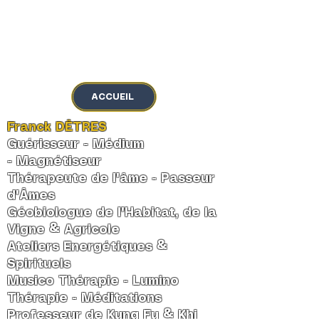
MENU
ACCUEIL
Franck DÊTRES
Guérisseur - Médium
-
Magnétiseur
Thérapeute de l'âme
-
Passeur
d'Âmes
Géobiologue de l'Habitat, de la
Vigne & Agricole
Ateliers Energétiques &
Spirituels
Musico Thérapie - Lumino
Thérapie - Méditations
Professeur de Kung Fu & Khi