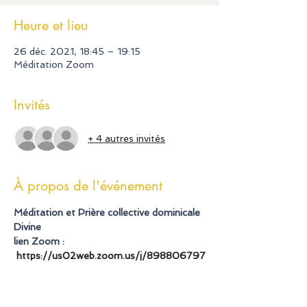
Heure et lieu
26 déc. 2021, 18:45 – 19:15
Méditation Zoom
Invités
+ 4 autres invités
À propos de l'événement
Méditation et Prière collective dominicale 
Divine
lien Zoom : 
https://us02web.zoom.us/j/898806797
13?
pwd=SkpydkZETExabitFQTVrazNJUUFY
Zz09