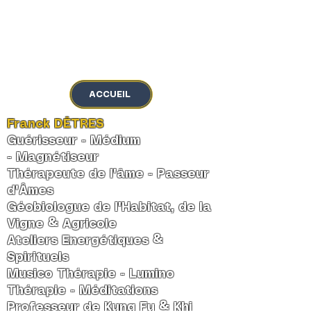
MENU
ACCUEIL
Franck DÊTRES
Guérisseur - Médium
-
Magnétiseur
Thérapeute de l'âme
-
Passeur
d'Âmes
Géobiologue de l'Habitat, de la
Vigne & Agricole
Ateliers Energétiques &
Spirituels
Musico Thérapie - Lumino
Thérapie - Méditations
Professeur de Kung Fu & Khi