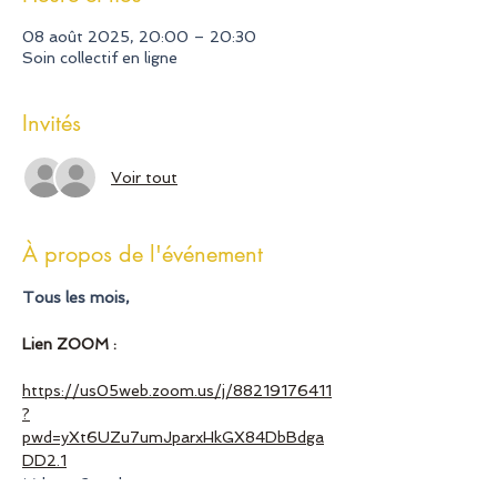
08 août 2025, 20:00 – 20:30
Soin collectif en ligne
Invités
Voir tout
À propos de l'événement
Tous les mois,
Lien ZOOM :
https://us05web.zoom.us/j/88219176411
?
pwd=yXt6UZu7umJparxHkGX84DbBdga
DD2.1
Mdp : 
m2qrzd 