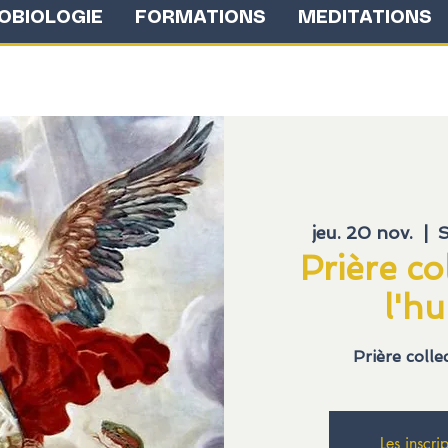
OBIOLOGIE
FORMATIONS
MEDITATIONS
jeu. 20 nov.
  |  
S
Prière co
l'h
Prière colle
Les inscri